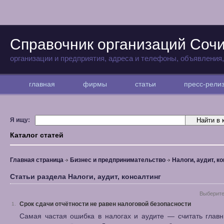
Справочник организаций Соч
организации и предприятия, адреса и телефоны, объявления
главная
фирмы
статьи
пресс-рел
Я ищу:
Каталог статей
Главная страница
Бизнес и предпринимательство
Налоги, аудит, к
Статьи раздела Налоги, аудит, консалтинг
Выберите
Срок сдачи отчётности не равен налоговой безопасности
1.
Самая частая ошибка в налогах и аудите — считать глав