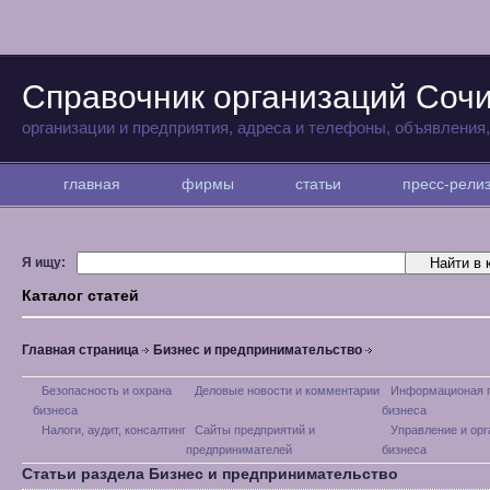
Справочник организаций Соч
организации и предприятия, адреса и телефоны, объявления
главная
фирмы
статьи
пресс-рел
Я ищу:
Каталог статей
Главная страница
Бизнес и предпринимательство
Безопасность и охрана
Деловые новости и комментарии
Информационая 
бизнеса
бизнеса
Налоги, аудит, консалтинг
Сайты предприятий и
Управление и орг
предпринимателей
бизнеса
Статьи раздела Бизнес и предпринимательство