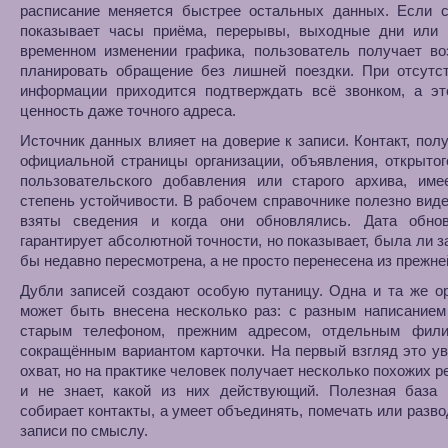
расписание меняется быстрее остальных данных. Если с
показывает часы приёма, перерывы, выходные дни или 
временном изменении графика, пользователь получает во
планировать обращение без лишней поездки. При отсутст
информации приходится подтверждать всё звонком, а эт
ценность даже точного адреса.
Источник данных влияет на доверие к записи. Контакт, пол
официальной страницы организации, объявления, открытог
пользовательского добавления или старого архива, име
степень устойчивости. В рабочем справочнике полезно виде
взяты сведения и когда они обновлялись. Дата обно
гарантирует абсолютной точности, но показывает, была ли з
бы недавно пересмотрена, а не просто перенесена из прежне
Дубли записей создают особую путаницу. Одна и та же о
может быть внесена несколько раз: с разным написанием
старым телефоном, прежним адресом, отдельным фил
сокращённым вариантом карточки. На первый взгляд это у
охват, но на практике человек получает несколько похожих р
и не знает, какой из них действующий. Полезная база 
собирает контакты, а умеет объединять, помечать или разво
записи по смыслу.