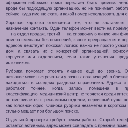
оформлен небрежно, поиск перестаёт быть прямым: чело
вроде бы подходящую организацию, но не понимает, работ
сейчас, куда именно ехать и какой номер использовать для с
Хорошая карточка отличается тем, что не заставляет 
назначение контакта. Один телефон может вести на приёмн
— на отдел продаж, третий — на справочную линию или фил
номера смешаны без пояснений, звонок превращается в пе
адресов действует похожая логика: важно не просто указа
дом, а связать их с конкретной организацией, офисом
корпусом или отделением, если такие уточнения пред
источником.
Рубрика помогает отсеять лишнее ещё до звонка. О
название может встречаться у разных организаций, а близки
находиться в соседних разделах справочника. Адреса и
работают точнее, когда запись помещена в пр
классификацию: медицинский центр не теряется среди аптек
не смешивается с рекламным отделом, сервисный пункт н
как головной офис. Ошибка рубрики незаметна в коротком 
сильно мешает при большом поиске.
Отдельной проверки требует режим работы. Старый телеф
остаётся активным, адрес может совпадать с прежним поме