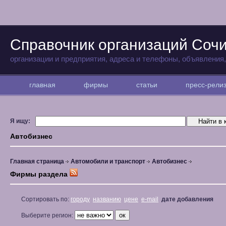
Справочник организаций Соч
организации и предприятия, адреса и телефоны, объявления
главная
фирмы
статьи
пресс-рел
Я ищу:
Автобизнес
Главная страница
Автомобили и транспорт
Автобизнес
Фирмы раздела
Сортировать по:
городу
названию
цене
e-mail
дате добавления
Выберите регион: