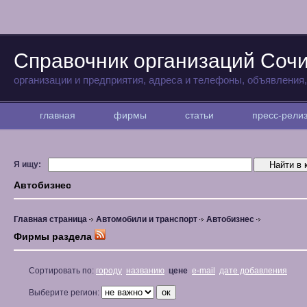
Справочник организаций Соч
организации и предприятия, адреса и телефоны, объявления
главная
фирмы
статьи
пресс-рел
Я ищу:
Автобизнес
Главная страница
Автомобили и транспорт
Автобизнес
Фирмы раздела
Сортировать по:
городу
названию
цене
e-mail
дате добавления
Выберите регион: