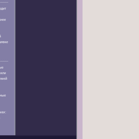
одит
жнее
й
аявке
ые
тили
емей
тные
мах:
в