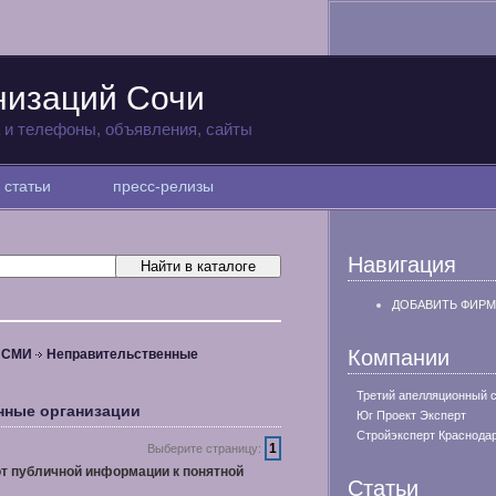
низаций Сочи
а и телефоны, объявления, сайты
статьи
пресс-релизы
Навигация
ДОБАВИТЬ ФИРМ
Компании
, СМИ
Неправительственные
Третий апелляционный 
нные организации
Юг Проект Эксперт
Стройэксперт Краснода
1
Выберите страницу:
т публичной информации к понятной
Статьи