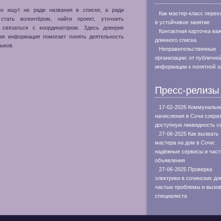
но ищут не ради названия в списке, а ради
Как мастер-класс перех
 стать волонтёром, найти проект, уточнить
в устойчивое занятие
 связаться с координатором. Здесь доверие
Контактная карточка ва
ная информация помогает понять деятельность
длинного списка
ыков.
Неправительственные
организации: от публично
информации к понятной з
Пресс-релизы
17-02-2026 Коммунальн
начисления в Сочи сокра
доступную ликвидность с
27-06-2025 Как вызвать
мастера на дом в Сочи:
надёжные сервисы и час
объявления
27-06-2025 Проверка
электрики в сочинских до
частые проблемы и вызо
специалиста