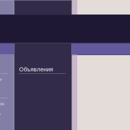
Объявления
У
суд
р