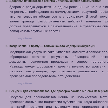
Здоровье начинается с режима и трезвой оценки самочувствия
1.
Здоровье редко держится на одном решении: чаще оно ск
из режима, наблюдения за самочувствием, разумной проф
умения вовремя обратиться к специалисту. В этой теме
важны границы самостоятельных действий: полезная пр
должна превращаться в самоназначение, а тревожный си
повод искать случайные советы.
...
подробнее
Когда запись к врачу — только начало медицинской услуги
2.
Медицинская услуга не заканчивается моментом записи: пос
обращения остаются результаты обследований, реко
документы, возможная процедура и вопрос повторног
Разница между форматами заметна именно во времени: 
разовая консультация, где требуется диагностика, а 
проверяемая последовательность действий.
...
подробнее
Ресурсы для специалистов: где проверка важнее объёма материал
3.
Ресурсы для специалистов ценны не количеством мате
проверяемостью: кто подготовил публикацию, когда обновле
на какой протокол или методику она опирается и 