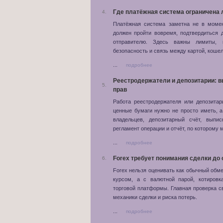
Где платёжная система ограничена 
4.
Платёжная система заметна не в момен
должен пройти вовремя, подтвердиться 
отправителю. Здесь важны лимиты, к
безопасность и связь между картой, кош
...
подробнее
Реестродержатели и депозитарии: в
5.
прав
Работа реестродержателя или депозитар
ценные бумаги нужно не просто иметь, 
владельцев, депозитарный счёт, выпис
регламент операции и отчёт, по которому
...
подробнее
Forex требует понимания сделки до
6.
Forex нельзя оценивать как обычный обме
курсом, а с валютной парой, котировк
торговой платформы. Главная проверка с
механики сделки и риска потерь.
...
подробнее