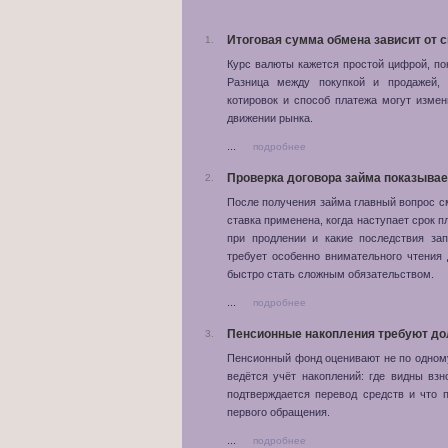
Итоговая сумма обмена зависит от 
1.
Курс валюты кажется простой цифрой, по
Разница между покупкой и продажей, д
котировок и способ платежа могут измен
движении рынка.
...
подробнее
Проверка договора займа показывае
2.
После получения займа главный вопрос с
ставка применена, когда наступает срок п
при продлении и какие последствия зап
требует особенно внимательного чтения
быстро стать сложным обязательством.
...
подробнее
Пенсионные накопления требуют до
3.
Пенсионный фонд оценивают не по одному
ведётся учёт накоплений: где видны вз
подтверждается перевод средств и что 
первого обращения.
...
подробнее