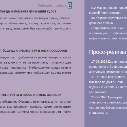
1
Выберите страницу:
Как мастер-класс перех
спреда и момента фиксации курса
в устойчивое занятие
Контактная карточка ва
ка не нужно посчитать итоговую сумму обмена.
длинного списка
ата обновления, спред, комиссия, источник
Неправительственные
ить результат даже без каких-либо прогнозов о
организации: от публично
информации к понятной з
т будущую переплату и риск просрочки
Пресс-релизы
мещается с одобрения на режим возврата: какая
17-02-2026 Коммунальн
латежа, как считается переплата, что происходит
начисления в Сочи сокра
ускает просрочка. Небанковское кредитование
доступную ликвидность с
 договора, потому что небольшая сумма может
27-06-2025 Как вызвать
мастера на дом в Сочи:
надёжные сервисы и час
объявления
лгого учёта и проверяемых выписок
27-06-2025 Проверка
 обещанию будущего результата, а по тому, как
электрики в сочинских до
носы, как оформлен договор, каким документом
частые проблемы и вызо
показывает выписка через несколько лет после
специалиста