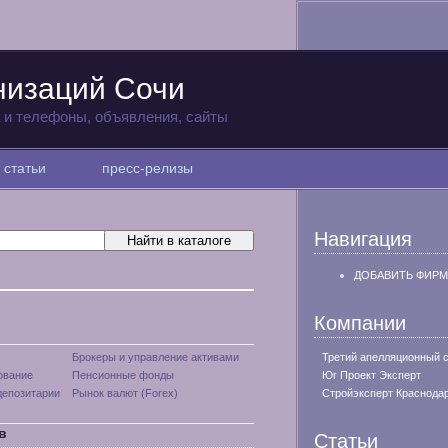
низаций Сочи
а и телефоны, объявления, сайты
статьи
пресс-релизы
Навигация
ДОБАВИТЬ ФИРМ
Компании
Брокеры и управление активами
Третий апелляционный 
ование
Пенсионные фонды
Юг Проект Эксперт
депозитарии
Рынок валют (Forex)
Стройэксперт Краснода
в
Статьи