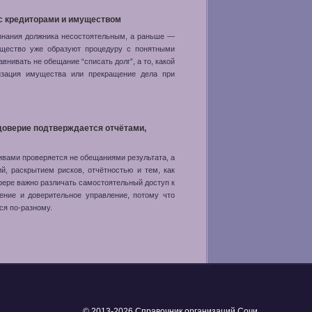
 с кредиторами и имуществом
изнания должника несостоятельным, а раньше —
мущество уже образуют процедуру с понятными
внивать не обещание “списать долг”, а то, какой
лизация имущества или прекращение дела при
 доверие подтверждается отчётами,
ивами проверяется не обещаниями результата, а
й, раскрытием рисков, отчётностью и тем, как
фере важно различать самостоятельный доступ к
ение и доверительное управление, потому что
ся по-разному.
© 2013-
2026 Справочник организаций Сочи