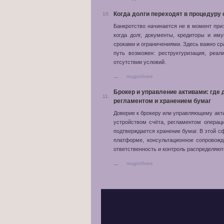
Когда долги переходят в процедуру
10.
Банкротство начинается не в момент пр
когда долг, документы, кредиторы и и
сроками и ограничениями. Здесь важно сра
путь возможен: реструктуризация, реа
отсутствии условий.
...
подробнее
Брокер и управление активами: где
11.
регламентом и хранением бумаг
Доверие к брокеру или управляющему акт
устройством счёта, регламентом операци
подтверждается хранение бумаг. В этой с
платформе, консультационное сопровожд
ответственность и контроль распределяют
...
подробнее