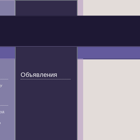
Объявления
У
суд
р