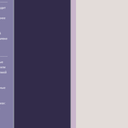
одит
жнее
й
аявке
ые
тили
емей
тные
мах:
в