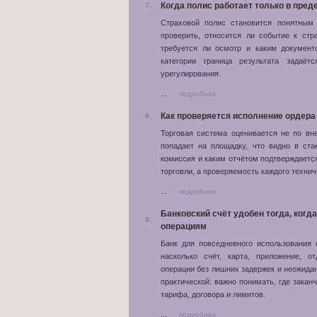
Когда полис работает только в пред
7.
Страховой полис становится понятным
проверить, относится ли событие к стр
требуется ли осмотр и каким документ
категории граница результата задаёт
урегулирования.
...
подробнее
Как проверяется исполнение ордера
8.
Торговая система оценивается не по вн
попадает на площадку, что видно в ста
комиссия и каким отчётом подтверждается
торговли, а проверяемость каждого технич
...
подробнее
Банковский счёт удобен тогда, ког
9.
операциям
Банк для повседневного использования 
насколько счёт, карта, приложение, 
операции без лишних задержек и неожидан
практической: важно понимать, где зака
тарифа, договора и лимитов.
...
подробнее