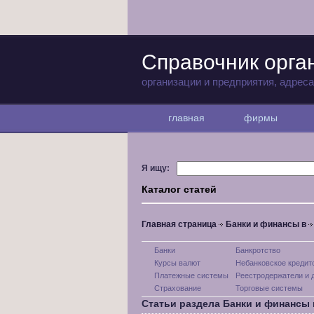
Справочник орга
организации и предприятия, адрес
главная
фирмы
Я ищу:
Каталог статей
Главная страница
Банки и финансы в
Банки
Банкротство
Курсы валют
Небанковское кредит
Платежные системы
Реестродержатели и 
Страхование
Торговые системы
Статьи раздела Банки и финансы 