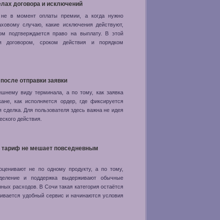
елах договора и исключений
 не в момент оплаты премии, а когда нужно
аховому случаю, какие исключения действуют,
ом подтверждается право на выплату. В этой
ся договором, сроком действия и порядком
 после отправки заявки
ешнему виду терминала, а по тому, как заявка
кане, как исполняется ордер, где фиксируется
 сделка. Для пользователя здесь важна не идея
еского действия.
да тариф не мешает повседневным
оценивают не по одному продукту, а по тому,
отделение и поддержка выдерживают обычные
ных расходов. В Сочи такая категория остаётся
нчивается удобный сервис и начинаются условия