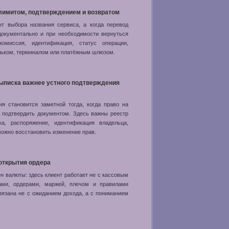
лимитом, подтверждением и возвратом
т выбора названия сервиса, а когда перевод
документально и при необходимости вернуться
омиссия, идентификация, статус операции,
ельком, терминалом или платёжным шлюзом.
ыписка важнее устного подтверждения
ия становится заметной тогда, когда право на
а подтвердить документом. Здесь важны реестр
ка, распоряжение, идентификация владельца,
 можно восстановить изменение прав.
 открытия ордера
н валюты: здесь клиент работает не с кассовым
ами, ордерами, маржей, плечом и правилами
вязана не с ожиданием дохода, а с пониманием