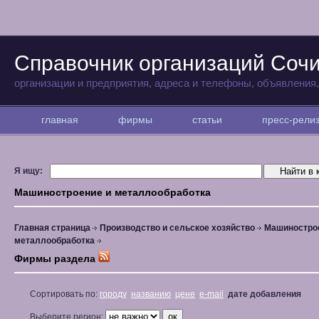
Справочник организаций Соч
организации и предприятия, адреса и телефоны, объявления
главная
фирмы
статьи
пресс-рел
Я ищу:
Машиностроение и металлообработка
Главная страница
Производство и сельское хозяйство
Машиностро
металлообработка
Фирмы раздела
Сортировать по:
городу
названию
цене
e-mail
дате добавления
Выберите регион: