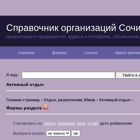
Справочник организаций Соч
организации и предприятия, адреса и телефоны, объявления
главная
фирмы
статьи
пресс-рел
Я ищу:
Активный отдых
Главная страница
Отдых, развлечения, Юмор
Активный отдых
Фирмы раздела
Сортировать по:
городу
названию
цене
e-mail
дате добавления
Выберите регион: