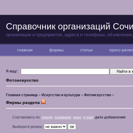
Справочник организаций Соч
организации и предприятия, адреса и телефоны, объявления
главная
фирмы
статьи
пресс-рел
Я ищу:
Фотоискусство
Главная страница
Искусство и культура
Фотоискусство
Фирмы раздела
Сортировать по:
городу
названию
цене
e-mail
дате добавления
Выберите регион: