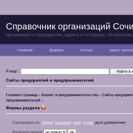
Справочник организаций Соч
организации и предприятия, адреса и телефоны, объявления
главная
фирмы
статьи
пресс-рел
Я ищу:
Сайты предприятий и предпринимателей
Главная страница
Бизнес и предпринимательство
Сайты предприят
предпринимателей
Фирмы раздела
Сортировать по:
городу
названию
цене
e-mail
дате добавления
Выберите регион: