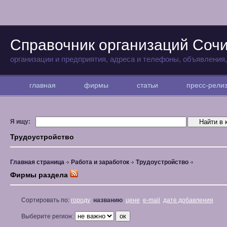
Справочник организаций Соч
организации и предприятия, адреса и телефоны, объявления
главная
фирмы
статьи
пресс-рел
Я ищу:
Трудоустройство
Главная страница
Работа и заработок
Трудоустройство
Фирмы раздела
Сортировать по:
городу
названию
цене
e-mail
дате добавления
Выберите регион: