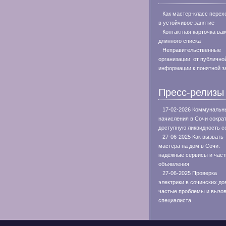
Как мастер-класс перех
в устойчивое занятие
Контактная карточка ва
длинного списка
Неправительственные
организации: от публично
информации к понятной з
Пресс-релизы
17-02-2026 Коммунальн
начисления в Сочи сокра
доступную ликвидность с
27-06-2025 Как вызвать
мастера на дом в Сочи:
надёжные сервисы и час
объявления
27-06-2025 Проверка
электрики в сочинских до
частые проблемы и вызо
специалиста