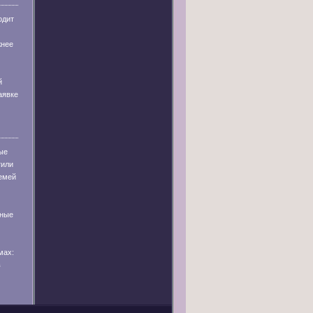
одит
жнее
й
аявке
ые
тили
емей
тные
мах:
в