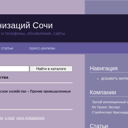
низаций Сочи
а и телефоны, объявления, сайты
статьи
пресс-релизы
Навигация
ства
ДОБАВИТЬ ФИРМ
Компании
ское хозяйство
Прочие промышленные
Третий апелляционный 
Юг Проект Эксперт
Стройэксперт Краснода
не
e-mail
дате добавления
Статьи