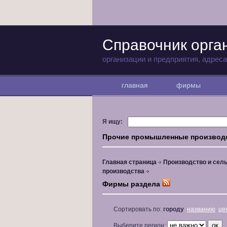
Справочник орга
организации и предприятия, адрес
главная
фирмы
Я ищу:
Прочие промышленные производ
Главная страница
Производство и сель
производства
Фирмы раздела
Сортировать по:
городу
названию
це
Выберите регион: