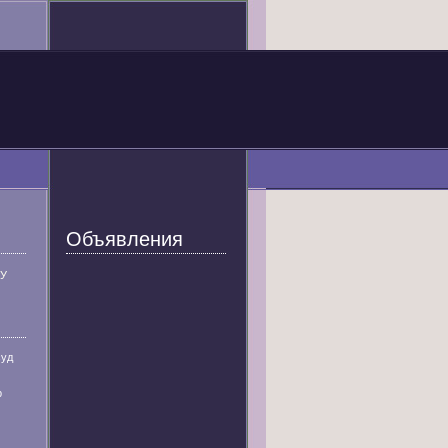
Объявления
У
суд
р