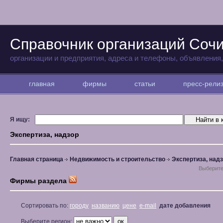
Справочник организаций Соч
организации и предприятия, адреса и телефоны, объявления
главная
фирмы
статьи
пресс-рел
Я ищу:
Экспертиза, надзор
Главная страница
Недвижимость и строительство
Экспертиза, над
Выберите
Фирмы раздела
Сортировать по:
городу
названию
цене
e-mail
дате добавления
Выберите регион: