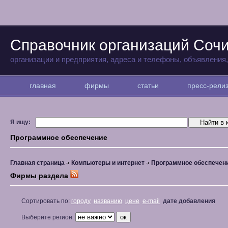
Справочник организаций Соч
организации и предприятия, адреса и телефоны, объявления
главная
фирмы
статьи
пресс-рел
Я ищу:
Программное обеспечение
Главная страница
Компьютеры и интернет
Программное обеспечен
Фирмы раздела
Сортировать по:
городу
названию
цене
e-mail
дате добавления
Выберите регион: