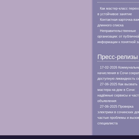
Как мастер-класс перех
в устойчивое занятие
Контактная карточка ва
длинного списка
Неправительственные
организации: от публично
информации к понятной з
Пресс-релизы
17-02-2026 Коммунальн
начисления в Сочи сокра
доступную ликвидность с
27-06-2025 Как вызвать
мастера на дом в Сочи:
надёжные сервисы и час
объявления
27-06-2025 Проверка
электрики в сочинских до
частые проблемы и вызо
специалиста