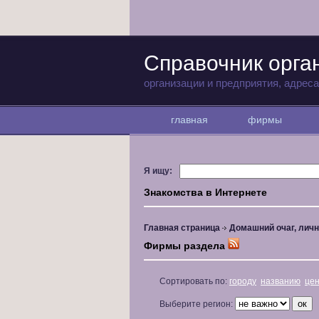
Справочник орга
организации и предприятия, адрес
главная
фирмы
Я ищу:
Знакомства в Интернете
Главная страница
Домашний очаг, личн
Фирмы раздела
Сортировать по:
городу
названию
це
Выберите регион: