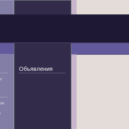
Объявления
У
суд
р