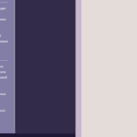
одит
жнее
й
аявке
ые
тили
емей
тные
мах:
в