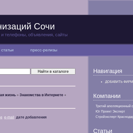
низаций Сочи
а и телефоны, объявления, сайты
статьи
пресс-релизы
Навигация
ДОБАВИТЬ ФИРМ
Компании
ая жизнь
Знакомства в Интернете
Третий апелляционный 
Юг Проект Эксперт
Стройэксперт Краснода
не
e-mail
дате добавления
Статьи