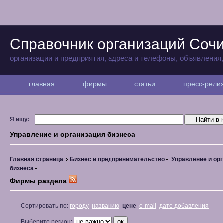
Справочник организаций Соч
организации и предприятия, адреса и телефоны, объявления
главная
фирмы
статьи
пресс-рел
Я ищу:
Управление и организация бизнеса
Главная страница
Бизнес и предпринимательство
Управление и ор
бизнеса
Фирмы раздела
Сортировать по:
городу
названию
цене
e-mail
дате добавления
Выберите регион: