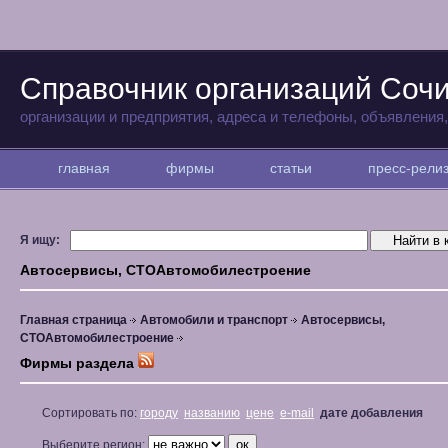
Справочник организаций Соч
организации и предприятия, адреса и телефоны, объявления
главная
фирмы
статьи
пресс-рел
Я ищу:
Автосервисы, СТОАвтомобилестроение
Главная страница
Автомобили и транспорт
Автосервисы,
СТОАвтомобилестроение
Фирмы раздела
Сортировать по:
городу
названию
цене
e-mail
дате добавления
Выберите регион: